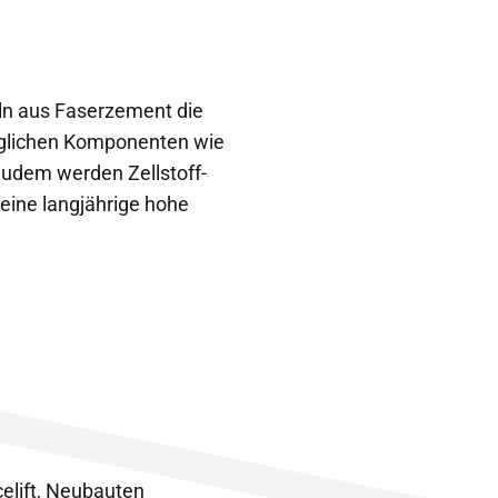
eln aus Faserzement die
äglichen Komponenten wie
Zudem werden Zellstoff-
 eine langjährige hohe
elift, Neubauten