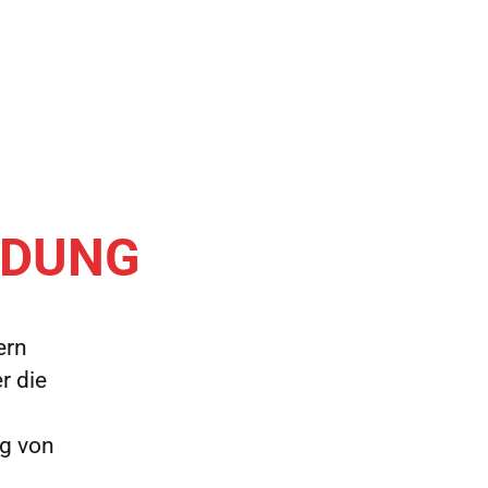
IDUNG
ern
r die
g von